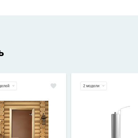
ь
делей
2 модели