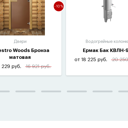
-10%
Двери
Водогрейные колонк
stro Woods Бронза
Ермак Бак КВЛН-
матовая
от 18 225 руб.
20 250
5 229 руб.
16 921 руб.