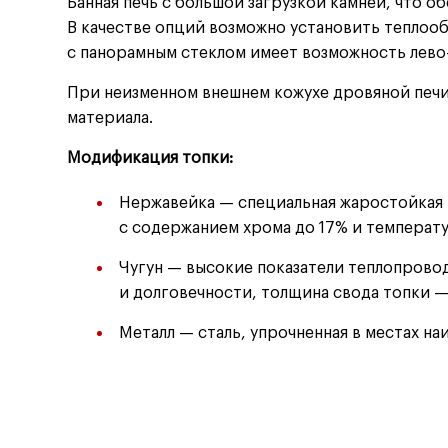
Банная печь с большой загрузкой камней, что о
В качестве опций возможно установить теплоо
с панорамным стеклом имеет возможность лево
При неизменном внешнем кожухе дровяной печи
материала.
Модификация топки:
Нержавейка — специальная жаростойкая 
с содержанием хрома до 17% и температ
Чугун — высокие показатели теплопрово
и долговечности, толщина свода топки —
Металл — сталь, упрочненная в местах н