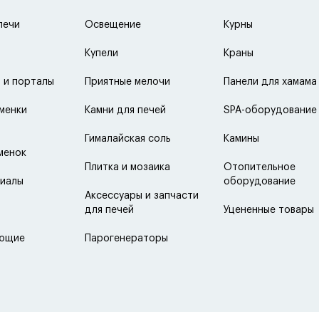
печи
Освещение
Курны
Купели
Краны
 и порталы
Приятные мелочи
Панели для хамама
менки
Камни для печей
SPA-оборудование
Гималайская соль
Камины
менок
Плитка и мозаика
Отопительное
иалы
оборудование
Аксессуары и запчасти
для печей
Уцененные товары
ующие
Парогенераторы