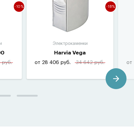
-10%
-18%
и
Электрокаменки
90
Harvia Vega
 руб.
от 28 406 руб.
34 642 руб.
от 