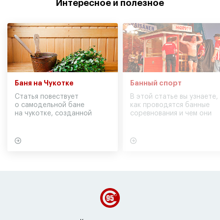
Интересное и полезное
Баня на Чукотке
Банный спорт
Статья повествует
В этой статье вы узнаете,
о самодельной бане
как проводятся банные
на чукотке, созданной
соревнования и чем они
участниками экспедиции
могут обернуться для
в советское время
вашего здоровья