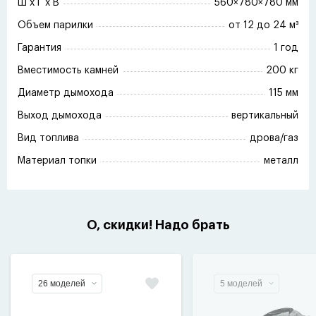
Ш x Г x В
560×780×780 мм
Объем парилки
от 12 до 24 м³
Гарантия
1 год
Вместимость камней
200 кг
Диаметр дымохода
115 мм
Выход дымохода
вертикальный
Вид топлива
дрова/газ
Материал топки
металл
О, скидки! Надо брать
26 моделей
5 моделей