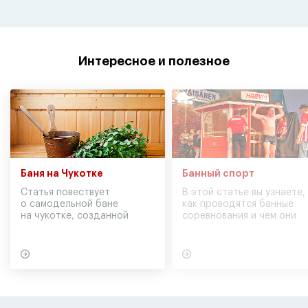
Интересное и полезное
Баня на Чукотке
Банный спорт
Статья повествует
В этой статье вы узнаете,
о самодельной бане
как проводятся банные
на чукотке, созданной
соревнования и чем они
участниками экспедиции
могут обернуться для
в советское время
вашего здоровья