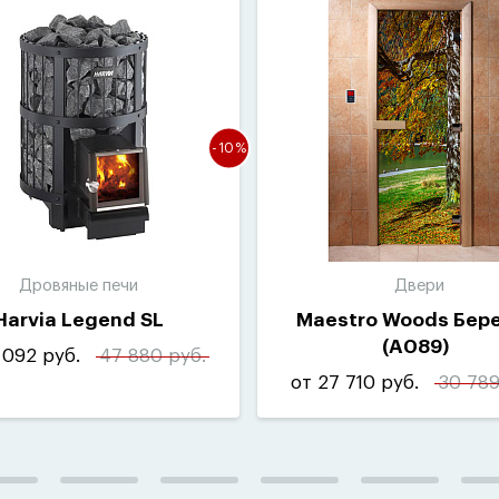
-10%
Дровяные печи
Двери
Harvia Legend SL
Maestro Woods Бер
(
A089)
 092 руб.
47 880 руб.
от 27 710 руб.
30 789