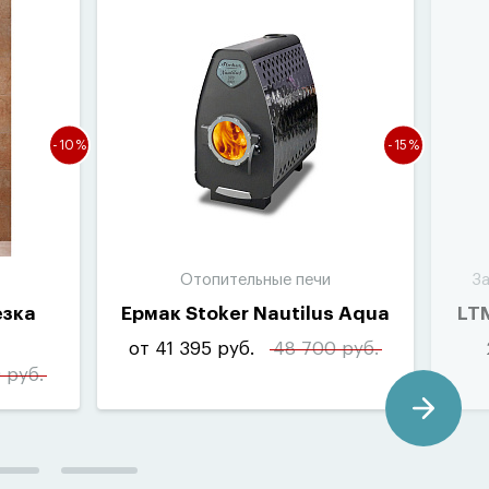
-10%
-15%
Отопительные печи
За
езка
Ермак Stoker Nautilus Aqua
LT
от 41 395 руб.
48 700 руб.
 руб.