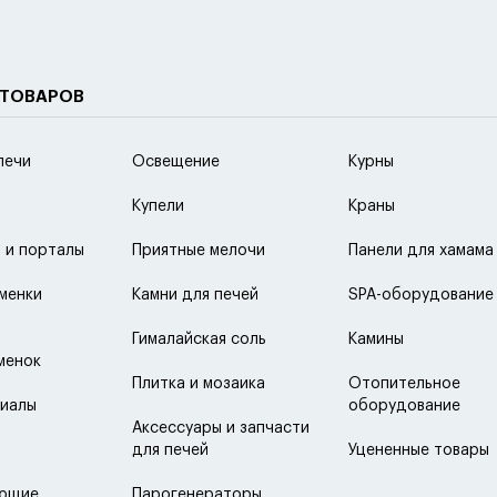
 ТОВАРОВ
печи
Освещение
Курны
Купели
Краны
 и порталы
Приятные мелочи
Панели для хамама
менки
Камни для печей
SPA-оборудование
Гималайская соль
Камины
менок
Плитка и мозаика
Отопительное
иалы
оборудование
Аксессуары и запчасти
для печей
Уцененные товары
ующие
Парогенераторы