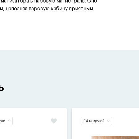
оматизатора в паровую магистраль. Оно
м, наполняя паровую кабину приятным
ь
ели
14 моделей