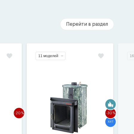
Перейти в раздел
11 моделей
16
-20%
-30%
ХИТ