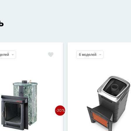
ь
делей
6 моделей
-30%