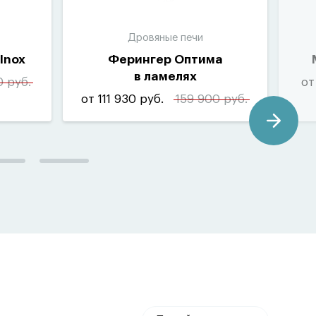
Дровяные печи
Inox
Ферингер Оптима
в ламелях
 руб.
от
от 111 930 руб.
159 900 руб.