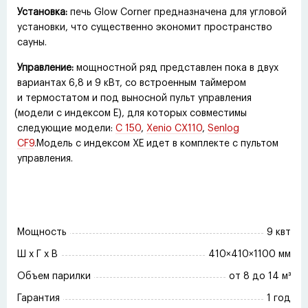
Установка:
печь Glow Corner предназначена для угловой
установки, что существенно экономит пространство
сауны.
Управление:
мощностной ряд представлен пока в двух
вариантах 6,8 и 9 кВт, со встроенным таймером
и термостатом и под выносной пульт управления
(
модели с индексом Е), для которых совместимы
следующие модели:
C 150
,
Xenio CX110
,
Senlog
CF9
.Модель с индексом XE идет в комплекте с пультом
управления.
Мощность
9 квт
Ш x Г x В
410×410×1100 мм
Объем парилки
от 8 до 14 м³
Гарантия
1 год