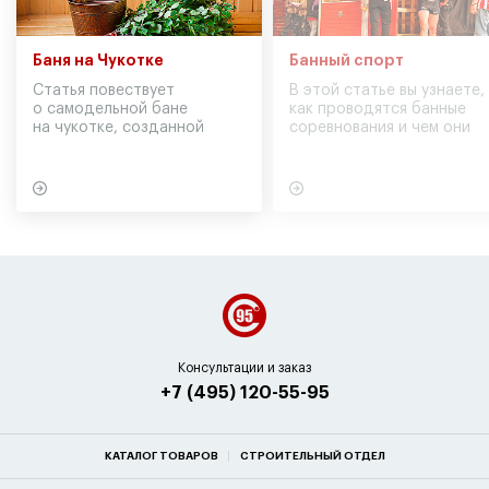
Баня на Чукотке
Банный спорт
Статья повествует
В этой статье вы узнаете,
о самодельной бане
как проводятся банные
на чукотке, созданной
соревнования и чем они
участниками экспедиции
могут обернуться для
в советское время
вашего здоровья
Консультации и заказ
+7 (495) 120-55-95
КАТАЛОГ ТОВАРОВ
СТРОИТЕЛЬНЫЙ ОТДЕЛ