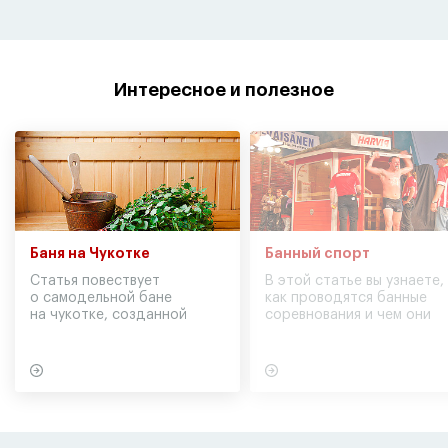
Интересное и полезное
Баня на Чукотке
Банный спорт
Статья повествует
В этой статье вы узнаете,
о самодельной бане
как проводятся банные
на чукотке, созданной
соревнования и чем они
участниками экспедиции
могут обернуться для
в советское время
вашего здоровья