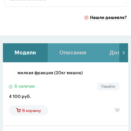
Нашли дешевле?
Модели
Описание
Доставк
мелкая фракция (20кг мешок)
В наличии
Перейти
4 100 руб.
В корзину