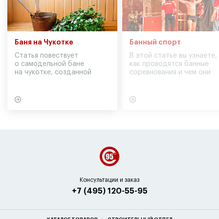
Баня на Чукотке
Банный спорт
Статья повествует
В этой статье вы узнаете,
о самодельной бане
как проводятся банные
на чукотке, созданной
соревнования и чем они
участниками экспедиции
могут обернуться для
в советское время
вашего здоровья
Консультации и заказ
+7 (495) 120-55-95