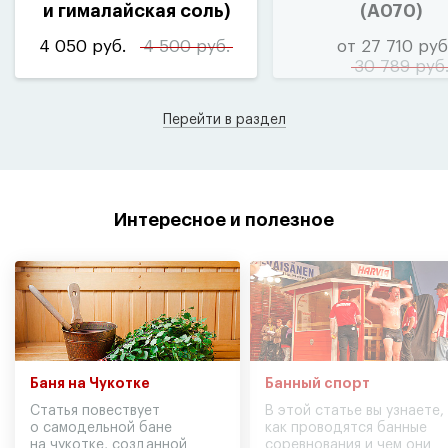
и гималайская соль)
(
A070)
4 050 руб.
4 500 руб.
от 27 710 руб
30 789 руб
Перейти в раздел
Интересное и полезное
Баня на Чукотке
Банный спорт
Статья повествует
В этой статье вы узнаете,
о самодельной бане
как проводятся банные
на чукотке, созданной
соревнования и чем они