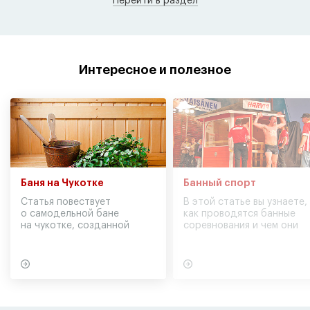
Перейти в раздел
Интересное и полезное
Баня на Чукотке
Банный спорт
Статья повествует
В этой статье вы узнаете,
о самодельной бане
как проводятся банные
на чукотке, созданной
соревнования и чем они
участниками экспедиции
могут обернуться для
в советское время
вашего здоровья