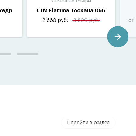
Уцененные товары
кедр
LTM Flamma Тоскана 056
2 660 руб.
3 800 руб.
от
Перейти в раздел