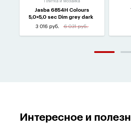
Плитка и мозаика
Jasba 6854H Colours
5,0×5,0 sec Dim grey dark
«
H»
(
10шт-1м²)
3 016 руб.
6 031 руб.
Интересное и полез