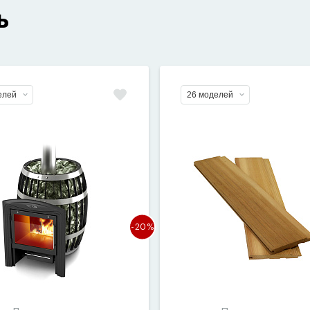
ь
елей
26 моделей
-20%