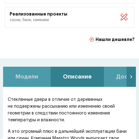
Реализованные проекты
сауны, бани, хаммамы
Нашли дешевле?
Модели
Описание
Доставк
Стеклянные двери в отличие от деревянных
не подвержены рассыханию или изменению своей
геометрии в следствии постоянного изменения
температуры и влажности.
А это огромный плюс в дальнейшей эксплуатации бани
или сауны. Компания Maestro Woods выпускает свои