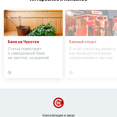
Баня на Чукотке
Банный спорт
Статья повествует
В этой статье вы узнаете,
о самодельной бане
как проводятся банные
на чукотке, созданной
соревнования и чем они
участниками экспедиции
могут обернуться для
в советское время
вашего здоровья
Консультации и заказ