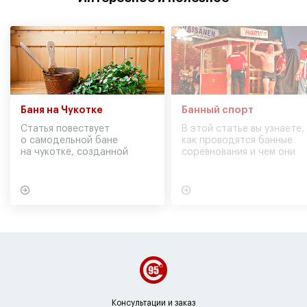
Баня на Чукотке
Банный спорт
Статья повествует
В этой статье вы узнаете,
о самодельной бане
как проводятся банные
на чукотке, созданной
соревнования и чем они
участниками экспедиции
могут обернуться для
в советское время
вашего здоровья
Консультации и заказ