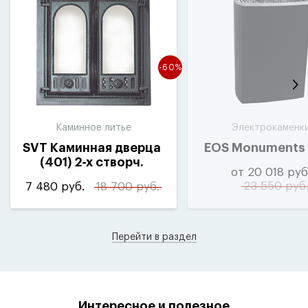
-60%
Каминное литье
Электрокаменк
SVT Каминная дверца
EOS Monuments I
(
401) 2-х створч.
от 20 018 руб
410×410мм
23 550 руб
7 480 руб.
18 700 руб.
Перейти в раздел
Интересное и полезное