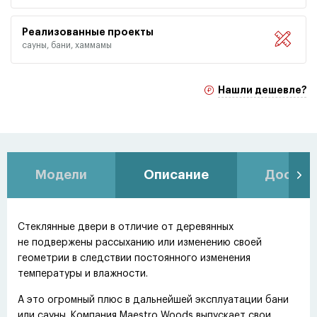
Реализованные проекты
сауны, бани, хаммамы
Нашли дешевле?
Модели
Описание
Доставк
Стеклянные двери в отличие от деревянных
не подвержены рассыханию или изменению своей
геометрии в следствии постоянного изменения
температуры и влажности.
А это огромный плюс в дальнейшей эксплуатации бани
или сауны. Компания Maestro Woods выпускает свои