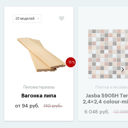
20 моделей
-15%
Пиломатериалы
Плитка и мозаик
Вагонка липа
Jasba 5905H Te
2,4×2,4 colour-m
от 94 руб.
110 руб.
(
10шт-1м²)
6 048 руб.
12 09