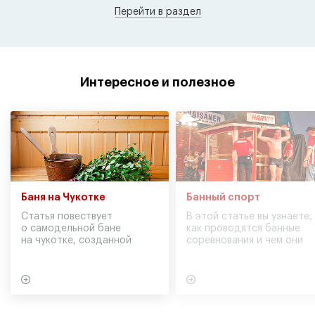
Перейти в раздел
Интересное и полезное
Баня на Чукотке
Банный спорт
Статья повествует
В этой статье вы узнаете,
о самодельной бане
как проводятся банные
на чукотке, созданной
соревнования и чем они
участниками экспедиции
могут обернуться для
в советское время
вашего здоровья