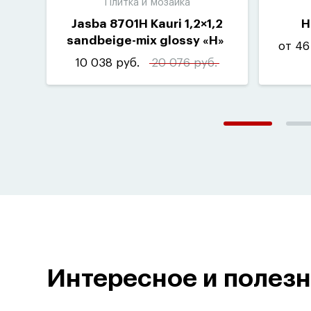
Плитка и мозаика
Jasba 8701H Kauri 1,2×1,2
H
sandbeige-mix glossy
«
H»
от 46
(
10шт-1м²)
10 038 руб.
20 076 руб.
Интересное и полез