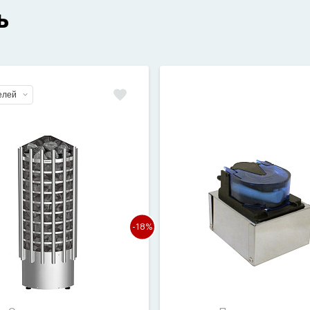
ь
елей
-18%