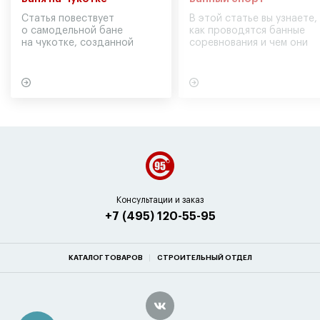
Статья повествует
В этой статье вы узнаете,
о самодельной бане
как проводятся банные
на чукотке, созданной
соревнования и чем они
участниками экспедиции
могут обернуться для
в советское время
вашего здоровья
Консультации и заказ
+7 (495) 120-55-95
КАТАЛОГ ТОВАРОВ
СТРОИТЕЛЬНЫЙ ОТДЕЛ