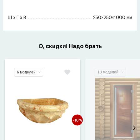
Ш x Г x В
250×250×1000 мм
О, скидки! Надо брать
6 моделей
18 моделей
-10%