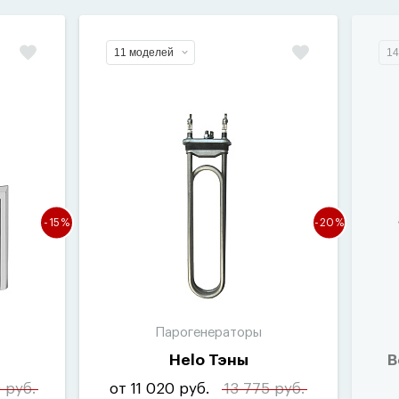
11 моделей
14
-15%
-20%
Парогенераторы
а
Helo Тэны
В
 руб.
от 11 020 руб.
13 775 руб.