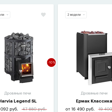
ели
2 модели
-10%
Дровяные печи
Дровяные печи
Harvia Legend SL
Ермак Классик
 092 руб.
47 880 руб.
от 16 490 руб.
19 400