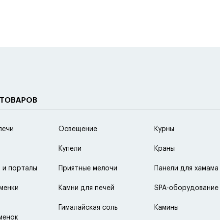
 ТОВАРОВ
печи
Освещение
Курны
Купели
Краны
 и порталы
Приятные мелочи
Панели для хамама
менки
Камни для печей
SPA-оборудование
Гималайская соль
Камины
менок