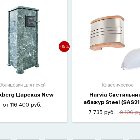
-15%
Облицовки для печей
Классическое
kberg Царская New
Harvia Светильник
абажур Steel
(
SAS21
от 116 400 руб.
7 735 руб.
9 100 р