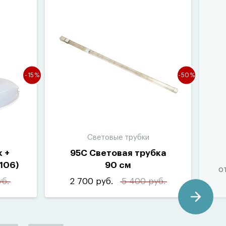
-15%
-50%
Световые трубки
 +
95С Световая трубка
106)
90 см
о
уб.
2 700 руб.
5 400 руб.