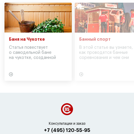
Баня на Чукотке
Банный спорт
Статья повествует
В этой статье вы узнаете,
о самодельной бане
как проводятся банные
на чукотке, созданной
соревнования и чем они
участниками экспедиции
могут обернуться для
в советское время
вашего здоровья
Консультации и заказ
+7 (495) 120-55-95