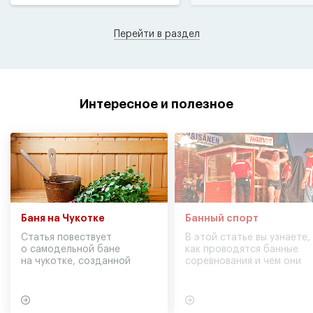
Перейти в раздел
Интересное и полезное
Баня на Чукотке
Банный спорт
Статья повествует
В этой статье вы узнаете,
о самодельной бане
как проводятся банные
на чукотке, созданной
соревнования и чем они
участниками экспедиции
могут обернуться для
в советское время
вашего здоровья