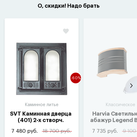
О, скидки! Надо брать
-60%
Каминное литье
Классическое
SVT Каминная дверца
Harvia Светильн
(
401) 2-х створч.
абажур Legend B
410×410мм
(
SAS21107)
7 480 руб.
18 700 руб.
7 735 руб.
9 100