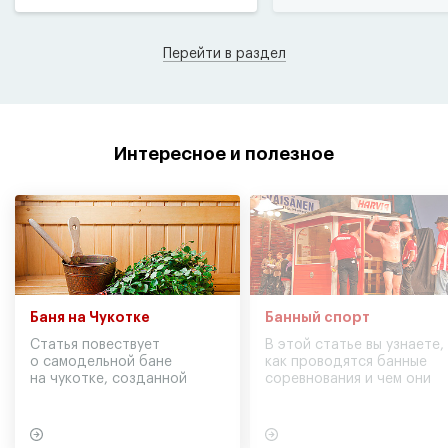
Перейти в раздел
Интересное и полезное
Баня на Чукотке
Банный спорт
Статья повествует
В этой статье вы узнаете,
о самодельной бане
как проводятся банные
на чукотке, созданной
соревнования и чем они
участниками экспедиции
могут обернуться для
в советское время
вашего здоровья