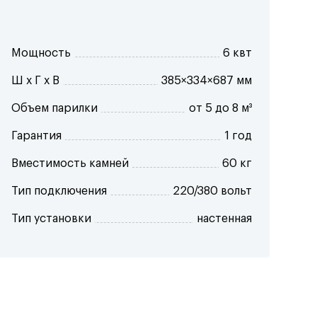
Мощность
6 квт
Ш x Г x В
385×334×687 мм
Объем парилки
от 5 до 8 м³
Гарантия
1 год
Вместимость камней
60 кг
Тип подключения
220/380 вольт
Тип установки
настенная