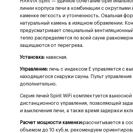
HARVIA Spirit — удачное сочетание оригинально
линии корпуса печи в комбинации с округлыми
каменке легкость и утонченность. Овальная фо
натуральный камень в изящном обрамлении. Кон
предусматривает специальный вентиляционный 
тепло распределяется по всей сауне равномерн
защищаются от перегрева.
Установка:
навесная.
Управление:
печь с индексом Е управляется с в
находящегося снаружи сауны. Пульт управления
дополнительно.
Серия печей Spirit WiFi комплектуется выносн
дистанционного управления, позволяющей задав
и выключения печи, а также время задержки вкл
Расчет мощности каменки:
рассчитывается в со
объемом до 10 куб.м. рекомендуем ориентироват