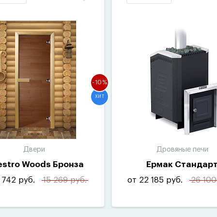
-10%
ХИТ
Двери
Дровяные печи
stro Woods Бронза
Ермак Стандар
 742 руб.
15 269 руб.
от 22 185 руб.
26 100