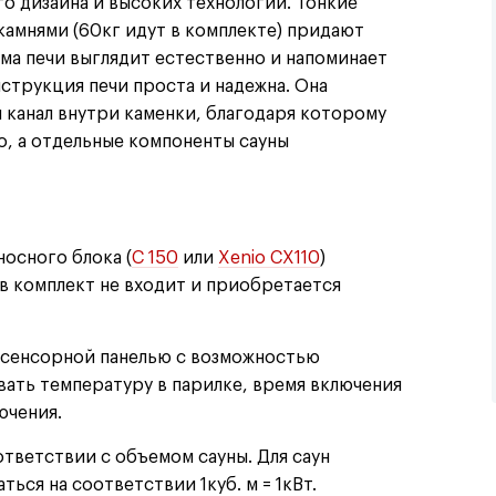
го дизайна и высоких технологий. Тонкие
 камнями
(
60кг идут в комплекте) придают
рма печи выглядит естественно и напоминает
струкция печи проста и надежна. Она
канал внутри каменки, благодаря которому
о, а отдельные компоненты сауны
ыносного блока
(
C 150
или
Xenio CX110
)
 в комплект не входит и приобретается
ой сенсорной панелью с возможностью
ать температуру в парилке, время включения
ючения.
ответствии с объемом сауны. Для саун
ься на соответствии 1куб. м = 1кВт.