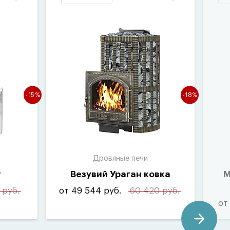
-15%
-18%
Дровяные печи
т
Везувий Ураган ковка
M
 руб.
от 49 544 руб.
60 420 руб.
от