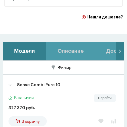
Нашли дешевле?
Модели
Описание
Доставк
Фильтр
Sense Combi Pure 10
В наличии
Перейти
327 370 руб.
В корзину