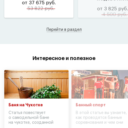
от 37 675 руб.
53 822 руб.
от 3 825 руб.
4 500 руб.
Перейти в раздел
Интересное и полезное
Баня на Чукотке
Банный спорт
Статья повествует
В этой статье вы узнаете,
о самодельной бане
как проводятся банные
на чукотке, созданной
соревнования и чем они
участниками экспедиции
могут обернуться для