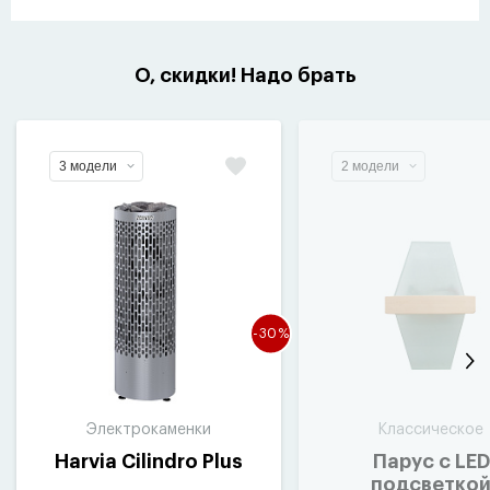
О, скидки! Надо брать
3 модели
2 модели
-30%
Электрокаменки
Классическое
Harvia Cilindro Plus
Парус с LED
подсветко