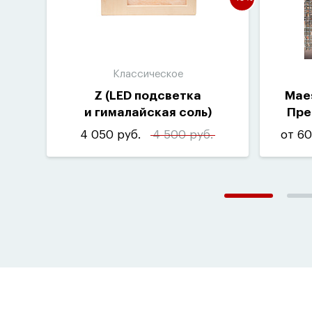
Классическое
Z
(
LED подсветка
Mae
и гималайская соль)
Пре
4 050 руб.
4 500 руб.
от 60