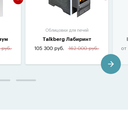
Облицовки для печей
иум
Talkberg Лабиринт
 руб.
105 300 руб.
162 000 руб.
от