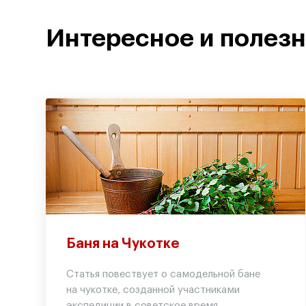
Интересное и полез
Баня на Чукотке
Статья повествует о самодельной бане
на чукотке, созданной участниками
экспедиции в советское время