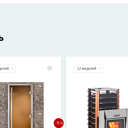
ь
делей
12 моделей
-15%