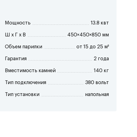
Мощность
13.8 квт
Ш x Г x В
450×450×850 мм
Объем парилки
от 15 до 25 м³
Гарантия
2 года
Вместимость камней
140 кг
Тип подключения
380 вольт
Тип установки
напольная