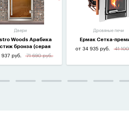
Двери
Дровяные печи
stro Woods Арабика
Ермак Сетка-прем
стиж бронза
(
серая
от 34 935 руб.
41 100
фурнитура)
 937 руб.
71 690 руб.