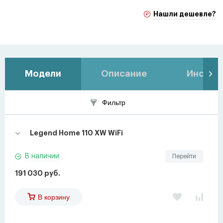
Нашли дешевле?
Модели
Описание
Инстру
Фильтр
Legend Home 110 XW WiFi
В наличии
Перейти
191 030 руб.
В корзину