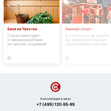
Баня на Чукотке
Банный спорт
Статья повествует
В этой статье вы узнаете,
о самодельной бане
как проводятся банные
на чукотке, созданной
соревнования и чем они
участниками экспедиции
могут обернуться для
в советское время
вашего здоровья
Консультации и заказ
+7 (495) 120-55-95