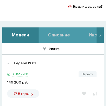
Нашли дешевле?
Модели
Описание
Инстру
Фильтр
Legend PO11
В наличии
Перейти
149 200 руб.
В корзину