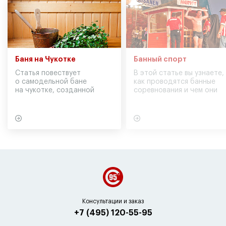
Баня на Чукотке
Банный спорт
Статья повествует
В этой статье вы узнаете,
о самодельной бане
как проводятся банные
на чукотке, созданной
соревнования и чем они
участниками экспедиции
могут обернуться для
в советское время
вашего здоровья
Консультации и заказ
+7 (495) 120-55-95