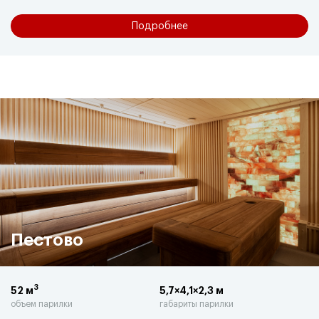
Подробнее
Пестово
3
52 м
5,7×4,1×2,3 м
объем парилки
габариты парилки