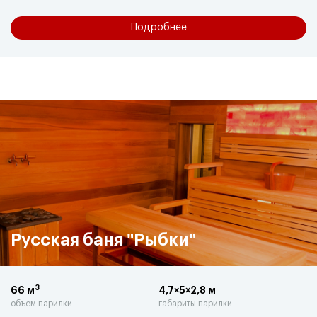
Подробнее
Русская баня "Рыбки"
3
66 м
4,7×5×2,8 м
объем парилки
габариты парилки