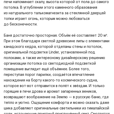
печи напоминает скалу, высота которой от пола до самого
потолка. В углублении этого каменного образования
из натурального талькомагнезита за стеклянной дверцей
топки играет огонь, которым можно любоваться
до бесконечности.
Баня достаточно просторная. Объём её составляет 20 м³.
При этом благодаря светлой древесине липы с элементами
канадского кедра, которой отделаны стены и потолок,
оригинальной подсветке Linder, установленной под
полоками, а также интересному дизайнерскому решению
организации потолка со светодиодной подсветкой
помещение выглядит ещё объёмнее. Более того,
переступая порог парилки, создаётся впечатление
нахождения на борту какого-то космического судна,
которое вот-вот отправится в полёт к звёздам. И только
горящие в печи дрова и аромат запаренных веников,
возвращают воображение на Землю — в русскую баню, где
тепло и уютно. Ощущение комфорта и можно сказать даже
шика добавляют оригинальные светильники из гималайской