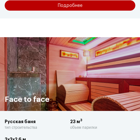
Подробнее
Face to face
3
Русская баня
23 м
тип строительства
объем парилки
3×3×2,6 м