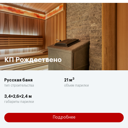
КП Рождествено
3
Русская баня
21 м
тип строительства
объем парилки
3,4×2,6×2,4 м
габариты парилки
Подробнее