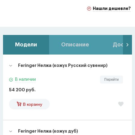
Нашли дешевле?
Модели
Описание
Доставк
Feringer Нелжа (кожух Русский сувенир)
В наличии
Перейти
54 200 руб.
В корзину
Feringer Нелжа (кожух дуб)