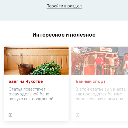
Перейти в раздел
Интересное и полезное
Баня на Чукотке
Банный спорт
Статья повествует
В этой статье вы узнаете,
о самодельной бане
как проводятся банные
на чукотке, созданной
соревнования и чем они
участниками экспедиции
могут обернуться для
в советское время
вашего здоровья