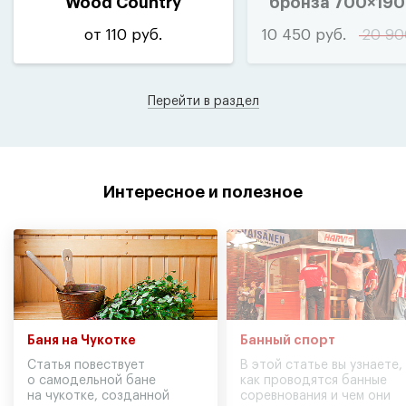
Wood Country
бронза 700×19
(
петли справ
от 110 руб.
10 450 руб.
20 90
Перейти в раздел
Интересное и полезное
Баня на Чукотке
Банный спорт
Статья повествует
В этой статье вы узнаете,
о самодельной бане
как проводятся банные
на чукотке, созданной
соревнования и чем они