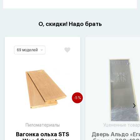
О, скидки! Надо брать
69 моделей
-5%
Пиломатериалы
Уцененные това
Вагонка ольха STS
Дверь Альдо
«
Ег