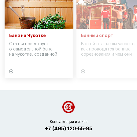
Баня на Чукотке
Банный спорт
Статья повествует
В этой статье вы узнаете,
о самодельной бане
как проводятся банные
на чукотке, созданной
соревнования и чем они
участниками экспедиции
могут обернуться для
в советское время
вашего здоровья
Консультации и заказ
+7 (495) 120-55-95