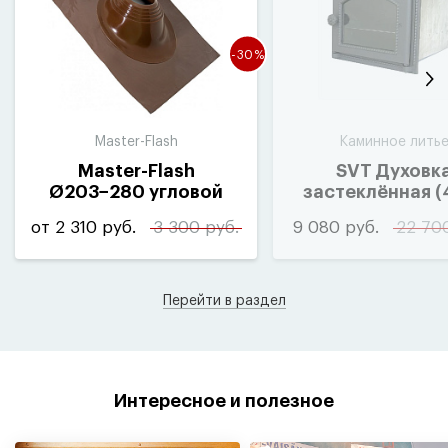
-30%
Master-Flash
Каминное лить
Master-Flash
SVT Духовк
Ø203−280 угловой
застеклённая
(
с краш. основанием
от 2 310 руб.
3 300 руб.
9 080 руб.
22 70
Перейти в раздел
Интересное и полезное