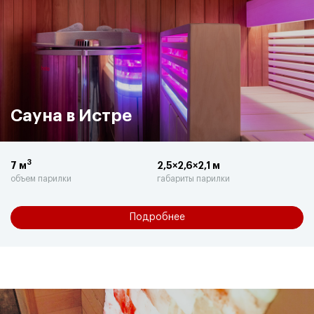
Сауна в Истре
3
7 м
2,5×2,6×2,1 м
объем парилки
габариты парилки
Подробнее