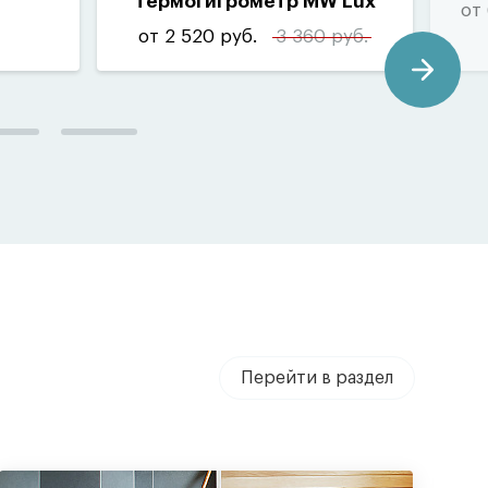
Термогигрометр MW Lux
от 
от 2 520 руб.
3 360 руб.
Перейти в раздел