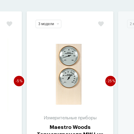
3 модели
2 
-5%
-25%
Измерительные приборы
Maestro Woods