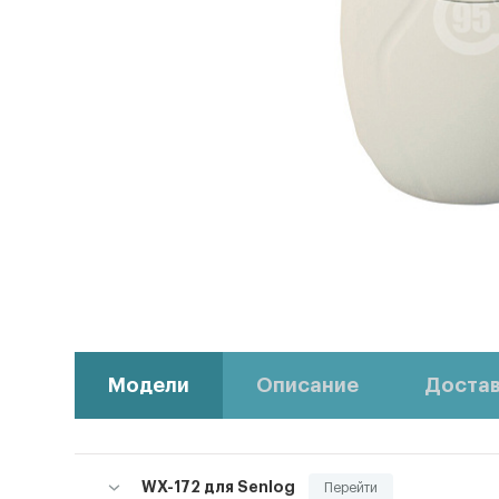
Модели
Описание
Достав
WX-172 для Senlog
Перейти