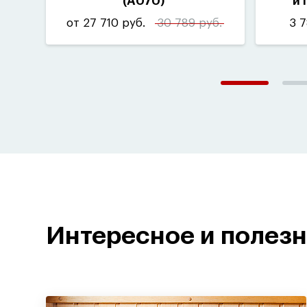
(
A070)
и 
от 27 710 руб.
30 789 руб.
3 7
Интересное и полез