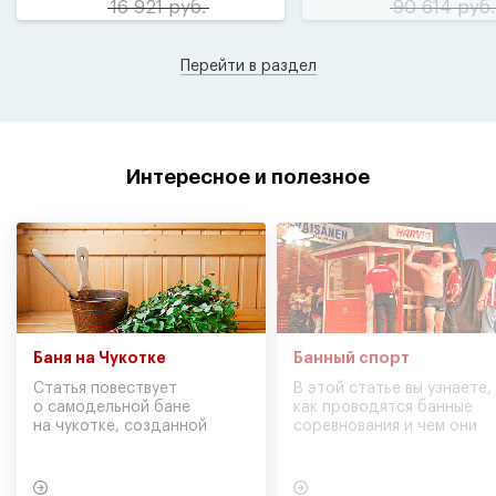
16 921 руб.
90 614 руб.
Перейти в раздел
Интересное и полезное
Баня на Чукотке
Банный спорт
Статья повествует
В этой статье вы узнаете,
о самодельной бане
как проводятся банные
на чукотке, созданной
соревнования и чем они
участниками экспедиции
могут обернуться для
в советское время
вашего здоровья