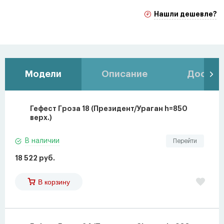
Нашли дешевле?
Модели
Описание
Доставк
Гефест Гроза 18 (Президент/Ураган h=850
верх.)
В наличии
Перейти
18 522 руб.
В корзину