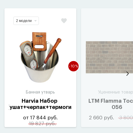
2 модели
-10%
Банная утварь
Уцененные това
Harvia Набор
LTM Flamma Тос
(
ушат+черпак+термогигрометр)
056
от 17 844 руб.
2 660 руб.
3 800
19 827 руб.