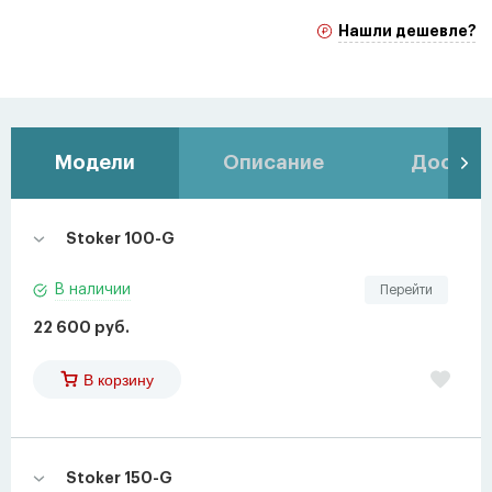
Нашли дешевле?
Модели
Описание
Доставк
Stoker 100-G
В наличии
Перейти
22 600 руб.
В корзину
Stoker 150-G