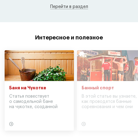
Перейти в раздел
Интересное и полезное
Баня на Чукотке
Банный спорт
Статья повествует
В этой статье вы узнаете,
о самодельной бане
как проводятся банные
на чукотке, созданной
соревнования и чем они
участниками экспедиции
могут обернуться для
в советское время
вашего здоровья