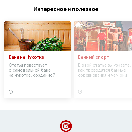
Интересное и полезное
Баня на Чукотке
Банный спорт
Статья повествует
В этой статье вы узнаете,
о самодельной бане
как проводятся банные
на чукотке, созданной
соревнования и чем они
участниками экспедиции
могут обернуться для
в советское время
вашего здоровья