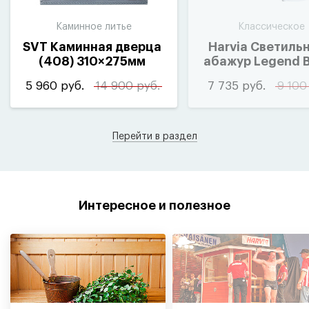
Каминное литье
Классическое
SVT Каминная дверца
Harvia Светильн
(
408) 310×275мм
абажур Legend B
(
SAS21107)
5 960 руб.
14 900 руб.
7 735 руб.
9 100
Перейти в раздел
Интересное и полезное