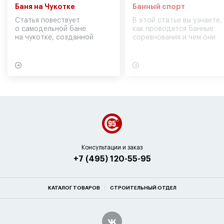
Баня на Чукотке
Банный спорт
Статья повествует
В этой статье вы узнаете,
о самодельной бане
как проводятся банные
на чукотке, созданной
соревнования и чем они
участниками экспедиции
могут обернуться для
в советское время
вашего здоровья
Консультации и заказ
+7 (495) 120-55-95
КАТАЛОГ ТОВАРОВ
СТРОИТЕЛЬНЫЙ ОТДЕЛ