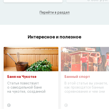
Перейти в раздел
Интересное и полезное
Баня на Чукотке
Банный спорт
Статья повествует
В этой статье вы узнаете,
о самодельной бане
как проводятся банные
на чукотке, созданной
соревнования и чем они
участниками экспедиции
могут обернуться для
в советское время
вашего здоровья